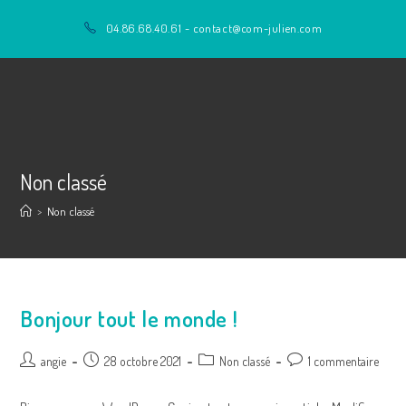
Skip
04.86.68.40.61 - contact@com-julien.com
to
content
Non classé
>
Non classé
Bonjour tout le monde !
Post
Post
Post
Post
angie
28 octobre 2021
Non classé
1 commentaire
author:
published:
category:
comments: