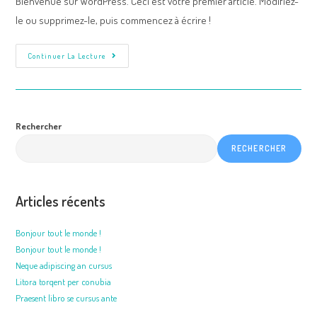
Bienvenue sur WordPress. Ceci est votre premier article. Modifiez-
le ou supprimez-le, puis commencez à écrire !
Bonjour
Continuer La Lecture
Tout
Le
Monde !
Rechercher
RECHERCHER
Articles récents
Bonjour tout le monde !
Bonjour tout le monde !
Neque adipiscing an cursus
Litora torqent per conubia
Praesent libro se cursus ante