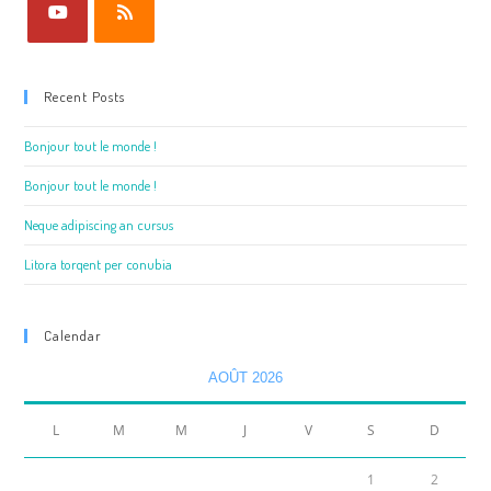
Recent Posts
Bonjour tout le monde !
Bonjour tout le monde !
Neque adipiscing an cursus
Litora torqent per conubia
Calendar
AOÛT 2026
L
M
M
J
V
S
D
1
2