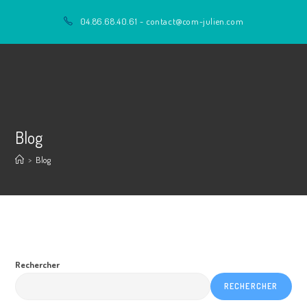
Skip
04.86.68.40.61 - contact@com-julien.com
to
content
Blog
>
Blog
Rechercher
RECHERCHER